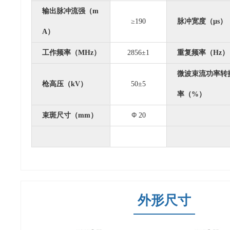
输出脉冲流强（m
≥190
脉冲宽度（μs）
A）
工作频率（MHz）
2856±1
重复频率（Hz）
微波束流功率转
枪高压（kV）
50±5
率（%）
束斑尺寸（mm）
Φ
20
外形尺寸